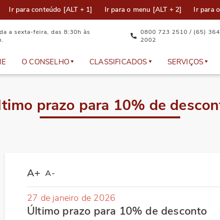
Ir para conteúdo [ALT + 1]
Ir para o menu [ALT + 2]
Ir para 
a a sexta-feira, das 8:30h às
0800 723 2510 / (65) 364
h.
2002
ME
O CONSELHO
CLASSIFICADOS
SERVIÇOS
Equipe Técnica
Anúncios
Documento
ltimo prazo para 10% de descon
Plenário
Cadastre seu anúncio
Atualizaçã
Representantes
Dúvidas Frequentes
Eleição
A+
A-
Comissões e Câmaras Técnicas
Emissão de
27 de janeiro de 2026
Política da Qualidade do CRO-MT
Serviços on
Último prazo para 10% de desconto