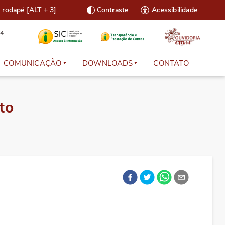
o rodapé [ALT + 3]
Contraste
Acessibilidade
4-
COMUNICAÇÃO
DOWNLOADS
CONTATO
s Necessários
Notícias
Legislação e Normas
to
o Cadastral
Galeria de Fotos
Modelos de Documentos
Revista CRO-MT
Cartilhas
 Boletos
TV CRO
Manuais
-line
Agenda
Prescrição Eletrônica