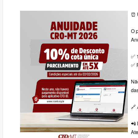
Delegacias Regionais
Certidão d
⏰ 
Palavra do Presidente
Consulta de
O p
An
Missão, Visão, Valores
Dados Esta
✅ 
✅ 
Galeria de Presidentes
Agendamen
Não
das
🔗
📲
At