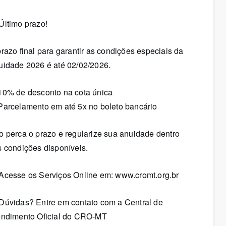
e Regularidade
Receita Saúde
Último prazo!
 Inscritos
Fiscalização
razo final para garantir as condições especiais da
uidade 2026 é até 02/02/2026.
tísticos
10% de desconto na cota única
Parcelamento em até 5x no boleto bancário
tos on-line
 perca o prazo e regularize sua anuidade dentro
 condições disponíveis.
 Acesse os Serviços Online em: www.cromt.org.br
 Dúvidas? Entre em contato com a Central de
endimento Oficial do CRO-MT